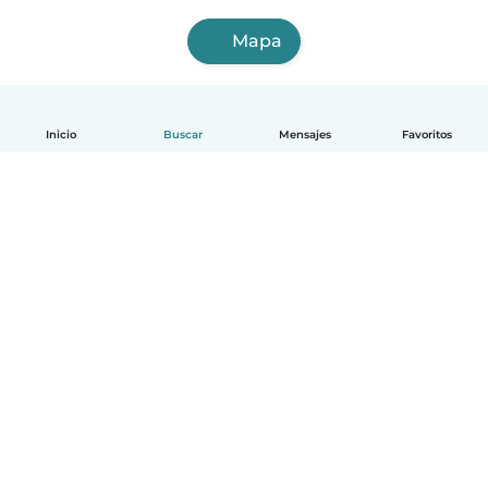
Mapa
Inicio
Buscar
Mensajes
Favoritos
Español
Cómo funciona
Ayuda
Términos y Privacidad
Precios
Datos de la empresa
Babysits para Empresas
Normas de la comunidad