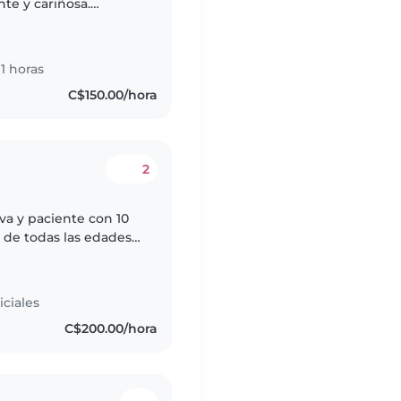
te y cariñosa.
rindar atención
1 horas
C$150.00/hora
2
va y paciente con 10
 de todas las edades,
isfruto mucho de
ciales
C$200.00/hora