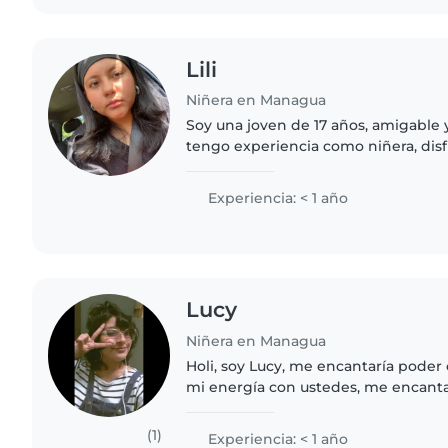
Lili
Niñera en Managua
Soy una joven de 17 años, amigable 
tengo experiencia como niñera, dis
con niños y me encanta hacer activ
leer cuentos,..
Experiencia: < 1 año
Lucy
Niñera en Managua
Holi, soy Lucy, me encantaría poder
mi energía con ustedes, me encanta
recreativas, dibujar, salir al parque,
nuevas al niño/a.
(1)
Experiencia: < 1 año