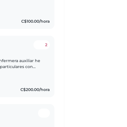
manualidades, tocar
C$100.00/hora
2
nfermera auxiliar he
particulares con
ido , actualmente
C$200.00/hora