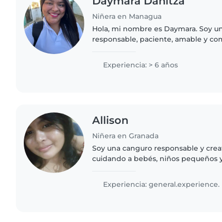
Daymara Danitza
Niñera en Managua
Hola, mi nombre es Daymara. Soy u
responsable, paciente, amable y c
bienestar de los niños. Me gusta b
seguro, respetuoso y lleno de atenci
Experiencia: > 6 años
Allison
Niñera en Granada
Soy una canguro responsable y creat
cuidando a bebés, niños pequeños y
encantan las manualidades, la músic
Estoy cómoda con mascotas,..
Experiencia: general.experience.