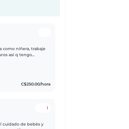
 como niñera, trabaje
ros así q tengo
és. Cuento con
C$250.00/hora
1
el cuidado de bebés y