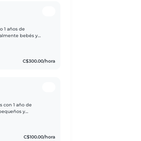
o 1 años de
palmente bebés y
dar de tus hijos!
o..
C$300.00/hora
7s con 1 año de
 pequeños y
hacer manualidades y
C$100.00/hora