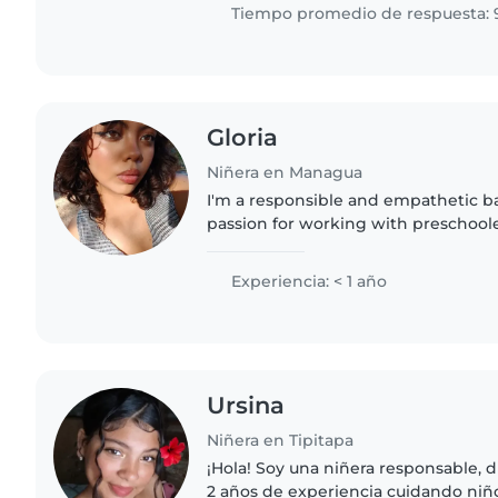
Tiempo promedio de respuesta: 
Gloria
Niñera en Managua
I'm a responsible and empathetic ba
passion for working with preschoole
pursuing a degree in psychology, I 
creativity to childcare. I..
Experiencia: < 1 año
Ursina
Niñera en Tipitapa
¡Hola! Soy una niñera responsable, d
2 años de experiencia cuidando niño