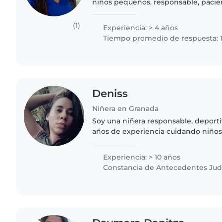
niños pequeños, responsable, pacien
Amante de la infancia, dedicada a b
segura, afectuosa y estimulante...
(1)
Experiencia: > 4 años
Tiempo promedio de respuesta: 1
Deniss
Niñera en Granada
Soy una niñera responsable, deporti
años de experiencia cuidando niños
desde pequeños hasta escolares. D
actividades como dibujar,..
Experiencia: > 10 años
Constancia de Antecedentes Judi