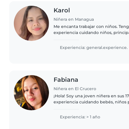
Karol
Niñera en Managua
Me encanta trabajar con niños. Teng
experiencia cuidando niños, princi
niños pequeños. ¡Estoy deseando cui
Puedes ponerte en contacto conmig
Experiencia: general.experience.
Fabiana
Niñera en El Crucero
¡Hola! Soy una joven niñera en sus 1
experiencia cuidando bebés, niños
preescolares. Me encanta dibujar, 
jugar con los niños. Estoy cómoda..
Experiencia: > 1 año