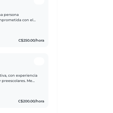
na persona
omprometida con el
rindar un ambiente
ón..
C$250.00/hora
iva, con experiencia
 preescolares. Me
a y leer cuentos.
C$200.00/hora