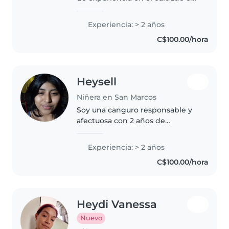
niños pequeños. Hablo español,
italiano y lenguaje de señas
Experiencia: > 2 años
nicaragüense. Me encanta la
C$100.00/hora
música y los juegos, y tengo..
Heysell
Niñera en San Marcos
Soy una canguro responsable y
afectuosa con 2 años de
experiencia cuidando niños
pequeños. Me encanta la música
Experiencia: > 2 años
y los juegos, y me siento cómoda
C$100.00/hora
ayudando con las mascotas,
cocinar..
Heydi Vanessa
Nuevo