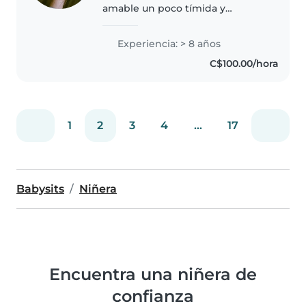
amable un poco tímida y
dinámica,desde pequeña
siempre me ha gustado estar en
Experiencia: > 8 años
contacto con niños, ya que me
C$100.00/hora
siento muy cómoda
interactuando con ellos y..
1
2
3
4
...
17
Babysits
Niñera
Encuentra una niñera de
confianza