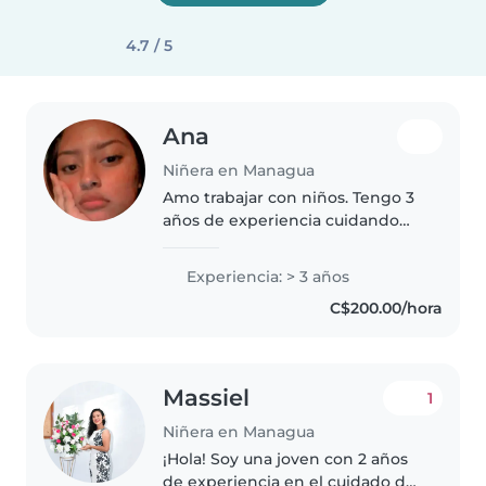
4.7 / 5
Ana
Niñera en Managua
Amo trabajar con niños. Tengo 3
años de experiencia cuidando
niños, principalmente con bebés
y niños pequeños. ¡Tengo
Experiencia: > 3 años
muchas ganas de cuidar de sus
C$200.00/hora
hijos! Puedes contactarme si
tienes..
Massiel
1
Niñera en Managua
¡Hola! Soy una joven con 2 años
de experiencia en el cuidado de