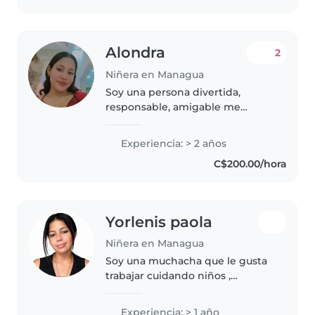
Alondra
2
Niñera en Managua
Soy una persona divertida,
responsable, amigable me
encantan los niños soy proactiva
cumplo con todas las
Experiencia: > 2 años
obligaciones que me pongan y
C$200.00/hora
sobretodo me gusta mucho
ayudar
Yorlenis paola
Niñera en Managua
Soy una muchacha que le gusta
trabajar cuidando niños ,
responsable y creativa con
experiencia en niños de
Experiencia: > 1 año