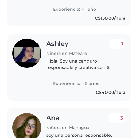
salir adelante. Actualmente
Experiencia: < 1 año
estudio los domingos y busco
C$150.00/hora
trabajar como niñera para poder..
Ashley
1
Niñera en Mateare
¡Hola! Soy una canguro
responsable y creativa con 5
años de experiencia cuidando
niños de todas las edades. Me
Experiencia: > 5 años
encanta hacer manualidades y
C$40.00/hora
ayudar con los deberes. Estoy
disponible..
Ana
3
Niñera en Managua
soy una persona,responsable,