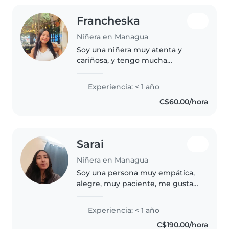
Francheska
Niñera en Managua
Soy una niñera muy atenta y
cariñosa, y tengo mucha
paciencia
Experiencia: < 1 año
C$60.00/hora
Sarai
Niñera en Managua
Soy una persona muy empática,
alegre, muy paciente, me gustan
mucho los niños, los respeto, y
tengo energía para jugar con
Experiencia: < 1 año
ellos y enseñarles.
C$190.00/hora