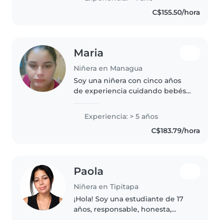
preescolar y primaria. Me
C$155.50/hora
encanta dibujar, hacer
manualidades y armar juegos...
Maria
Niñera en Managua
Soy una niñera con cinco años
de experiencia cuidando bebés,
niños pequeños y preescolares.
Toco canciones infantiles y leo
Experiencia: > 5 años
cuentos para mantenerlos
C$183.79/hora
entretenidos. Me encanta
cocinar..
Paola
Niñera en Tipitapa
¡Hola! Soy una estudiante de 17
años, responsable, honesta,
paciente y con muchas ganas de