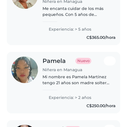
Niñera en Managua
Me encanta cuidar de los más
pequeños. Con 5 años de
experiencia trabajando con
bebés y niños pequeños, ofrezco
Experiencia: > 5 años
creatividad y paciencia.
C$365.00/hora
Encantada de ayudar con los
deberes y actividades..
Pamela
Nuevo
Niñera en Managua
Mi nombre es Pamela Martínez
tengo 21 años son madre soltera
Mi bebe tiene 3 años y e sabido
cuidarla atenderla muy bien , y
Experiencia: > 2 años
de la misma manera lo are con
C$250.00/hora
sus hijos