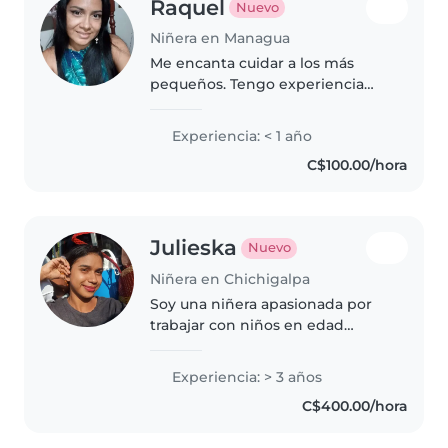
Raquel
Nuevo
Niñera en Managua
Me encanta cuidar a los más
pequeños. Tengo experiencia
con preescolares y disfruto
mucho enseñando música y
Experiencia: < 1 año
juegos. Soy responsable y
C$100.00/hora
tranquila, siempre en busca de
crear un ambiente..
Julieska
Nuevo
Niñera en Chichigalpa
Soy una niñera apasionada por
trabajar con niños en edad
escolar. Cuento con 3 años de
experiencia en cuidado infantil y
Experiencia: > 3 años
habilidades en lectura. Me
C$400.00/hora
encantan las mascotas y puedo
ayudar..