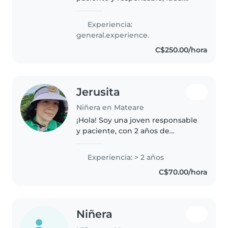
para cuidar bebés, niños
pequeños y en edad preescolar.
Experiencia:
Me encanta leer cuentos y jugar
general.experience.
con los niños.No me gusta
C$250.00/hora
cocinar..
Jerusita
Niñera en Mateare
¡Hola! Soy una joven responsable
y paciente, con 2 años de
experiencia cuidando niños en
edad preescolar y escolar. Me
Experiencia: > 2 años
encanta dibujar, leer cuentos,
C$70.00/hora
hacer manualidades y enseñar
música...
Niñera