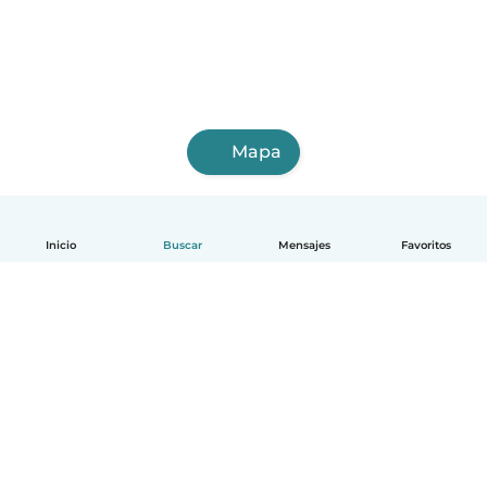
Mapa
Inicio
Buscar
Mensajes
Favoritos
Español
Cómo funciona
Ayuda
Términos y Privacidad
Precios
Datos de la empresa