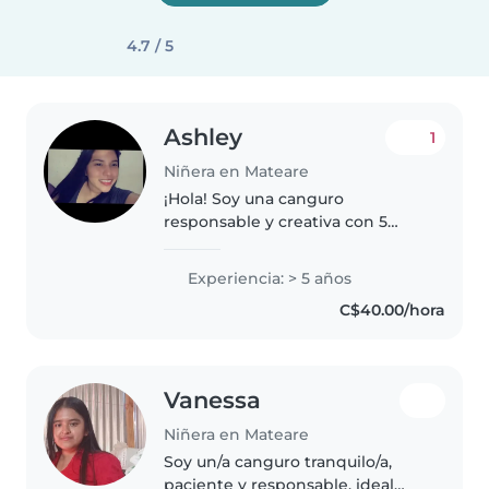
4.7 / 5
Ashley
1
Niñera en Mateare
¡Hola! Soy una canguro
responsable y creativa con 5
años de experiencia cuidando
niños de todas las edades. Me
Experiencia: > 5 años
encanta hacer manualidades y
C$40.00/hora
ayudar con los deberes. Estoy
disponible..
Vanessa
Niñera en Mateare
Soy un/a canguro tranquilo/a,
paciente y responsable, ideal