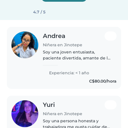
4.7 / 5
Andrea
Niñera en Jinotepe
Soy una joven entusiasta,
paciente divertida, amante de la
lectura, manualidades y música.
Me encanta jugar y hacer la tarea
Experiencia: < 1 año
con ellos.
C$80.00/hora
Yuri
Niñera en Jinotepe
Soy una persona honesta y
trabajadora me gusta cuidar de