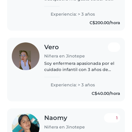
los niños y enseñarles un poco
sobre la vida
Experiencia: > 3 años
C$200.00/hora
Vero
Niñera en Jinotepe
Soy enfermera apasionada por el
cuidado infantil con 3 años de
experiencia como niñera. Me
encanta trabajar con bebés,
Experiencia: > 3 años
preescolares y niños en edad
C$40.00/hora
escolar. Cuento con certificación..
Naomy
1
Niñera en Jinotepe