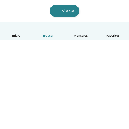
Mapa
Inicio
Buscar
Mensajes
Favoritos
Español
Cómo funciona
Ayuda
Términos y Privacidad
Precios
Datos de la empresa
Babysits para Empresas
Normas de la comunidad