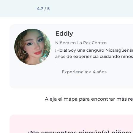
4.7 / 5
Eddly
Niñera en La Paz Centro
¡Hola! Soy una canguro Nicaragüens
años de experiencia cuidando niños d
años. Me encanta dibujar, leer cuent
manualidades y jugar con..
Experiencia: > 4 años
Aleja el mapa para encontrar más re
¿No encuentras ningún(a) niñera