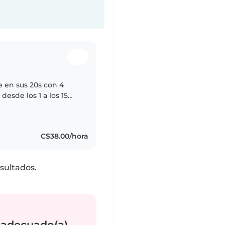
e en sus 20s con 4
esde los 1 a los 15
os, hacer
C$38.00/hora
sultados.
 adecuado(a)