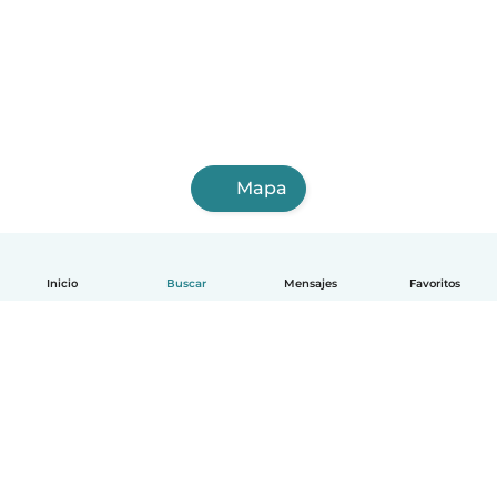
Mapa
Inicio
Buscar
Mensajes
Favoritos
Español
Cómo funciona
Ayuda
Términos y Privacidad