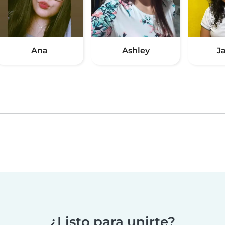
Ana
Ashley
J
¿Listo para unirte?