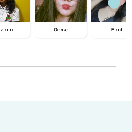
azmin
Grece
Emili