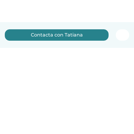
Contacta con Tatiana
Español
Cómo funciona
Ayuda
Términos y Privacidad
Precios
Datos de la empresa
Babysits para Empresas
Normas de la comunidad