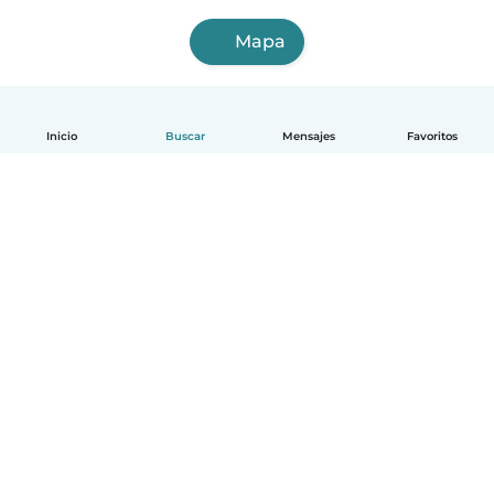
Mapa
Inicio
Buscar
Mensajes
Favoritos
Español
Cómo funciona
Ayuda
Términos y Privacidad
Precios
Datos de la empresa
Babysits para Empresas
Normas de la comunidad