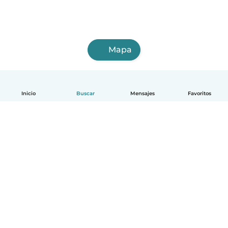
Mapa
Inicio
Buscar
Mensajes
Favoritos
Español
Cómo funciona
Ayuda
Términos y Privacidad
Precios
Datos de la empresa
Babysits para Empresas
Normas de la comunidad