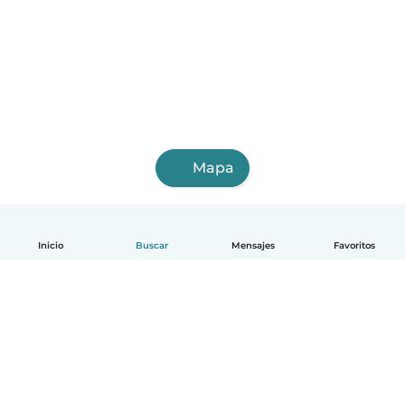
Mapa
Inicio
Buscar
Mensajes
Favoritos
Español
Cómo funciona
Ayuda
Términos y Privacidad