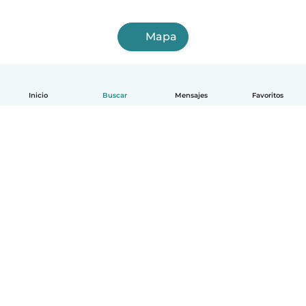
Mapa
Inicio
Buscar
Mensajes
Favoritos
Español
Cómo funciona
Ayuda
Términos y Privacidad
Precios
Datos de la empresa
Babysits para Empresas
Normas de la comunidad