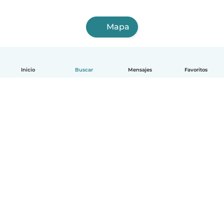
Mapa
Inicio
Buscar
Mensajes
Favoritos
Español
Cómo funciona
Ayuda
Términos y Privacidad
Precios
Datos de la empresa
Babysits para Empresas
Normas de la comunidad