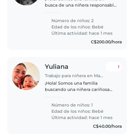
busca de una niñera responsable
para cuidar a nuestros dos bebés.
Con dormida dentro Nuestros
Número de niños: 2
pequeños son muy energéticos,
Edad de los niños:
Bebé
inteligentes y curiosos. Nos..
Última actividad: hace 1 mes
C$200.00/hora
Yuliana
1
Trabajo para niñera en Managua
¡Hola! Somos una familia
buscando una niñera cariñosa
para nuestro bebé tranquilo,
amigable y juguetón.
Número de niños: 1
Necesitamos a alguien cómodo/a
Edad de los niños:
Bebé
cocinando y ayudando con
Última actividad: hace 1 mes
tareas del hogar. Nos..
C$40.00/hora