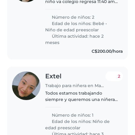
niño va colegio regresa 11:40 am
juega toma pacha ayuden hacer
su tarea estar pendiente de
Número de niños: 2
ambos la niña quedaría 3 meses
Edad de los niños:
Bebé
•
estaré con ella subsidio el..
Niño de edad preescolar
Última actividad: hace 2
meses
C$200.00/hora
Extel
2
Trabajo para niñera en Managua
Todos estamos trabajando
siempre y queremos una niñera
de tiempo completo
Número de niños: 1
Edad de los niños:
Niño de
edad preescolar
Última actividad: hace 3