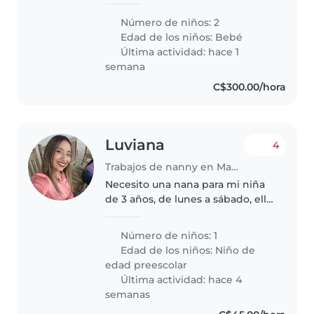
casa. Que le encante cocinar y
sea energética. Que tenga
Número de niños: 2
iniciativa cariñosa con
Edad de los niños:
Bebé
experiencia Ideal si entiende a
Última actividad: hace 1
niños curiosos..
semana
C$300.00/hora
Luviana
4
Trabajos de nanny en Managua
Necesito una nana para mi niña
de 3 años, de lunes a sábado, ella
esta ya en prekinder y llega al
medio día a casa, necesito una
Número de niños: 1
niñera que pueda cocinarle y
Edad de los niños:
Niño de
encargarse de lo que tenga..
edad preescolar
Última actividad: hace 4
semanas