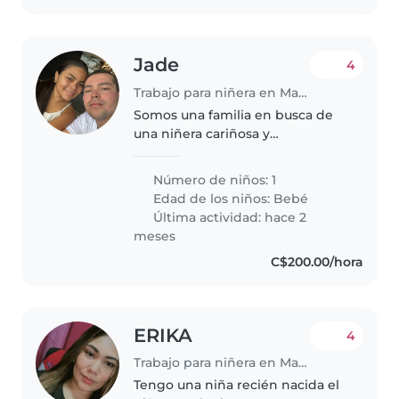
Jade
4
Trabajo para niñera en Managua
Somos una familia en busca de
una niñera cariñosa y
responsable para nuestro bebé
tranquilo y curioso. Necesitamos
Número de niños: 1
a alguien cómodo/a con
Edad de los niños:
Bebé
mascotas y tareas del hogar.
Última actividad: hace 2
¡Esperamos conocer..
meses
C$200.00/hora
ERIKA
4
Trabajo para niñera en Managua
Tengo una niña recién nacida el