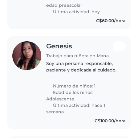
esté cómoda con tareas del
edad preescolar
hogar. Contáctanos..
Última actividad: hoy
C$60.00/hora
Genesis
Trabajo para niñera en Managua
Soy una persona responsable,
paciente y dedicada al cuidado
de niños. Me gusta crear un
ambiente seguro y agradable,
Número de niños: 1
brindando atención y apoyo con
Edad de los niños:
cariño.
Adolescente
Última actividad: hace 1
semana
C$100.00/hora