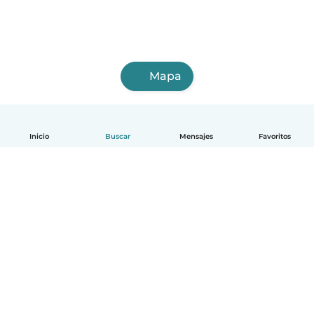
Mapa
Inicio
Buscar
Mensajes
Favoritos
Español
Cómo funciona
Ayuda
Términos y Privacidad
Precios
Datos de la empresa