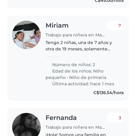
C$45.00/hora
Miriam
7
Trabajo para niñera en Managua
Tengo 2 niñas, una de 7 años y
otra de 19 meses, solamente
busco niñera para mi niña más
pequeña, que me la cuide,
Número de niños: 2
juegue con ella, y esté pendiente
Edad de los niños:
Niño
en todo lo que concierne a ella,..
pequeño
•
Niño de primaria
Última actividad: hace 1 mes
C$136.54/hora
Fernanda
3
Trabajo para niñera en Managua
¡Hola! Somos una familia en