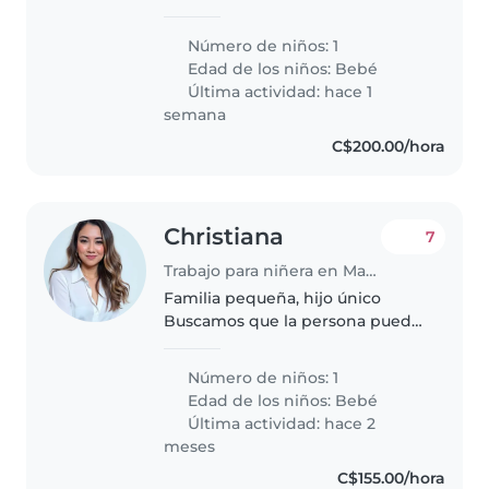
para cuidar a nuestro bebé, que
es inteligente, juguetón y lleno
Número de niños: 1
de energía. Necesitamos a
Edad de los niños:
Bebé
alguien que esté cómoda con
Última actividad: hace 1
tareas..
semana
C$200.00/hora
Christiana
7
Trabajo para niñera en Managua
Familia pequeña, hijo único
Buscamos que la persona pueda
dormir dentro de casa. Sea muy
amable y alegre. Se dedicará
Número de niños: 1
solamente al bebé y aseo de sus
Edad de los niños:
Bebé
cosas, lavar su ropa, sus
Última actividad: hace 2
espacios,..
meses
C$155.00/hora