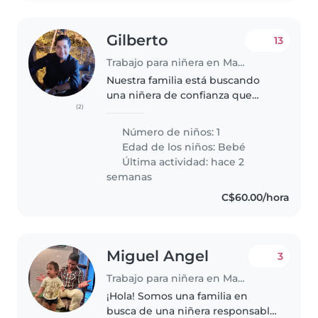
Gilberto
13
Trabajo para niñera en Managua
Nuestra familia está buscando
una niñera de confianza que
(2)
pueda cuidar de nuestra bebé
enérgica y curiosa siempre está
Número de niños: 1
sonriendo ahorita que está
Edad de los niños:
Bebé
aprendiendo a caminar quiere
Última actividad: hace 2
explorar..
semanas
C$60.00/hora
Miguel Angel
3
Trabajo para niñera en Managua
¡Hola! Somos una familia en
busca de una niñera responsable