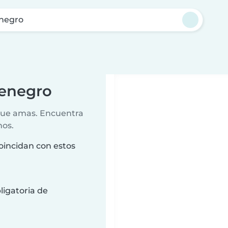
negro
tenegro
 que amas. Encuentra
nos.
oincidan con estos
ligatoria de