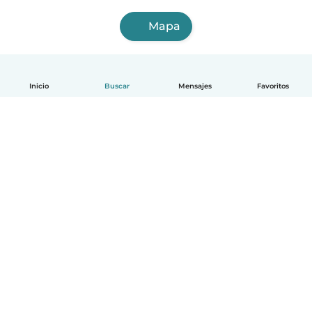
Mapa
Inicio
Buscar
Mensajes
Favoritos
Español
Cómo funciona
Ayuda
Términos y Privacidad
Precios
Datos de la empresa
Babysits para Empresas
Normas de la comunidad