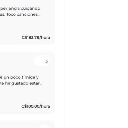
xperiencia cuidando
es. Toco canciones
nerlos entretenidos.
C$183.79/hora
3
e un poco tímida y
e ha gustado estar
siento muy cómoda
C$100.00/hora