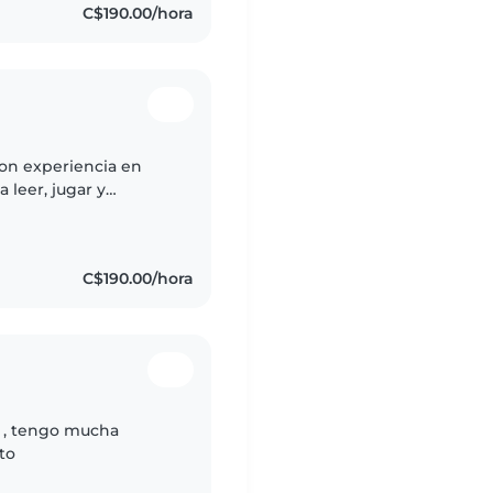
C$190.00/hora
con experiencia en
leer, jugar y
ellos. También ayudo
C$190.00/hora
s , tengo mucha
to