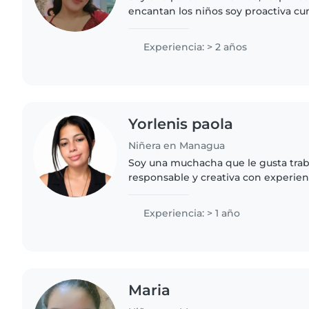
encantan los niños soy proactiva cu
obligaciones que me pongan y sob
mucho ayudar
Experiencia: > 2 años
Yorlenis paola
Niñera en Managua
Soy una muchacha que le gusta trab
responsable y creativa con experien
preescolar y primaria. Me encanta di
manualidades y armar juegos...
Experiencia: > 1 año
Maria