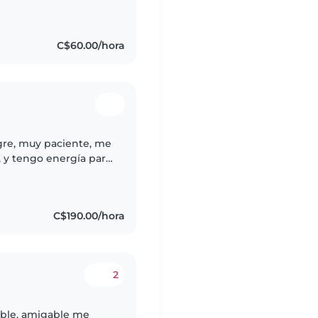
C$60.00/hora
gre, muy paciente, me
, y tengo energía para
C$190.00/hora
2
able, amigable me