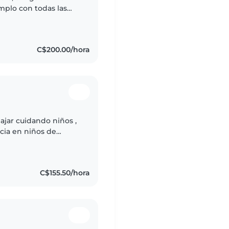
mplo con todas las
retodo me gusta
C$200.00/hora
ajar cuidando niños ,
cia en niños de
bujar, hacer
C$155.50/hora