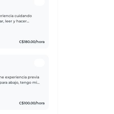
eriencia cuidando
r, leer y hacer
y bien con las
C$180.00/hora
ne experiencia previa
para abajo, tengo mis
cesitaré una
C$100.00/hora