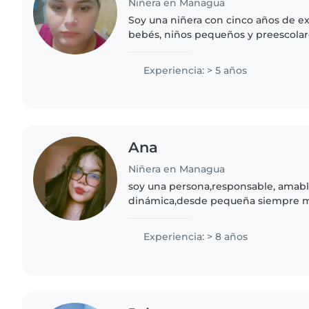
Niñera en Managua
Soy una niñera con cinco años de e
bebés, niños pequeños y preescolar
infantiles y leo cuentos para mante
Me encanta cocinar..
Experiencia: > 5 años
Ana
Niñera en Managua
soy una persona,responsable, amabl
dinámica,desde pequeña siempre m
en contacto con niños, ya que me 
interactuando con ellos y..
Experiencia: > 8 años