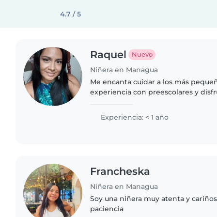
4.7 / 5
Raquel
Nuevo
Niñera en Managua
Me encanta cuidar a los más peque
experiencia con preescolares y dis
enseñando música y juegos. Soy resp
siempre en busca de crear un ambie
Experiencia: < 1 año
Francheska
Niñera en Managua
Soy una niñera muy atenta y cariño
paciencia