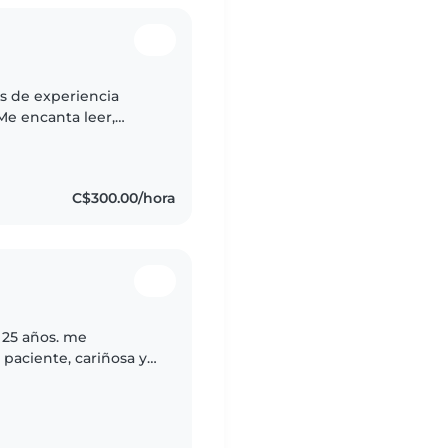
os de experiencia
e encanta leer,
sponsable, amigable y
C$300.00/hora
 25 años. me
paciente, cariñosa y
 de los niños. Me