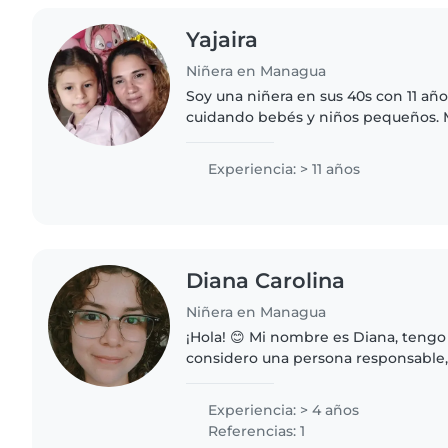
Yajaira
Niñera en Managua
Soy una niñera en sus 40s con 11 añ
cuidando bebés y niños pequeños. M
cantar y jugar con los niños. Soy re
paciente, y estoy cómoda..
Experiencia: > 11 años
Diana Carolina
Niñera en Managua
¡Hola! 😊 Mi nombre es Diana, tengo
considero una persona responsable, 
muy comprometida con el bienestar
encanta crear un ambiente..
Experiencia: > 4 años
Referencias: 1