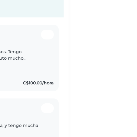
ños. Tengo
fruto mucho
onsable y tranquila,
nte..
C$100.00/hora
sa, y tengo mucha