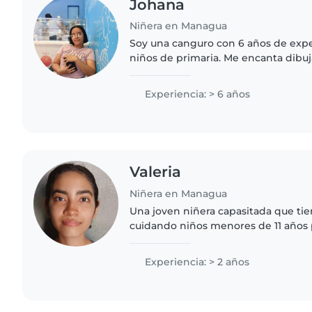
Johana
Niñera en Managua
Soy una canguro con 6 años de exp
niños de primaria. Me encanta dibuja
manualidades con ellos. Me llevo mu
mascotas y puedo ayudar con..
Experiencia: > 6 años
Valeria
Niñera en Managua
Una joven niñera capasitada que tie
cuidando niños menores de 11 años 
documentos a la mano y siempre ne
entrevista previa antes..
Experiencia: > 2 años